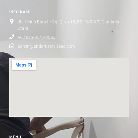
INFO KAMI
JL. Hidup Baru III Gg. Q No.18, RT.10/RW.7, Gandaria
Utara
+62 813-8547-4365
admin@andaruserviceac.com
MENU