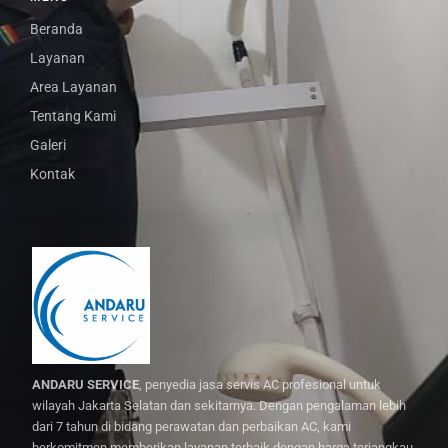
Beranda
Layanan
Area Layanan
Tentang Kami
Galeri
Kontak
ANDARU SERVICE
, penyedia jasa servis AC profesional untuk
wilayah Jakarta Selatan dan sekitarnya. Dengan pengalaman lebih
dari 7 tahun di bidang perawatan dan perbaikan AC, kami
berkomitmen memberikan layanan terbaik dengan harga terjangkau.